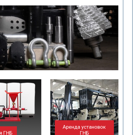
Аренда установок
я ГНБ
ГНБ