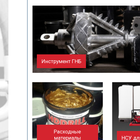
Инструмент ГНБ
Расходные
материалы
НСУ дл