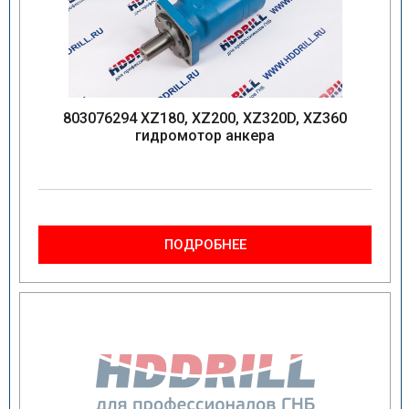
803076294 XZ180, XZ200, XZ320D, XZ360
гидромотор анкера
ПОДРОБНЕЕ