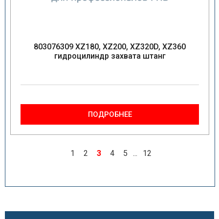
803076309 XZ180, XZ200, XZ320D, XZ360
гидроцилиндр захвата штанг
ПОДРОБНЕЕ
1
2
3
4
5
...
12