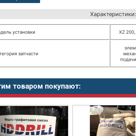
Характеристики
дель установки
XZ 200,
элем
тегория запчасти
меха
подачи
тим товаром покупают: