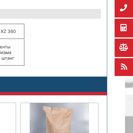
:
 XZ 360
енты
низма
 штанг