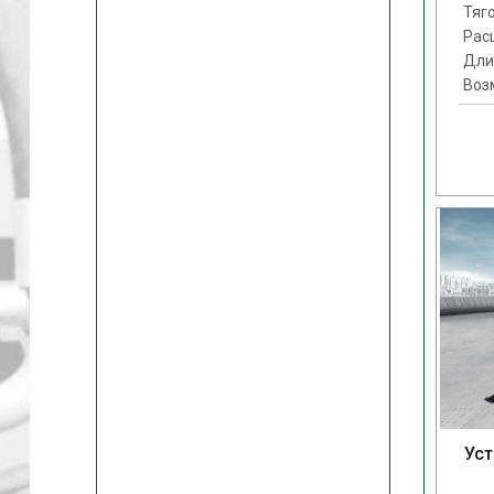
Тяго
Рас
Дли
Воз
Уст