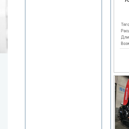
У
Тяго
Рас
Дли
Воз