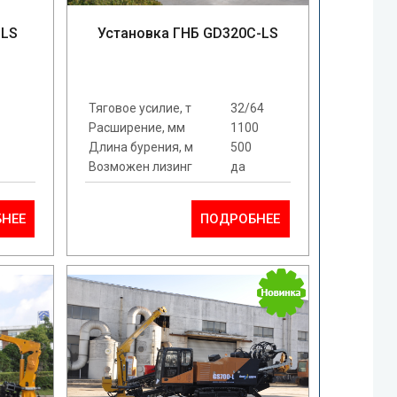
-LS
Установка ГНБ GD320C-LS
Тяговое усилие, т
32/64
Расширение, мм
1100
Длина бурения, м
500
Возможен лизинг
да
НЕЕ
ПОДРОБНЕЕ