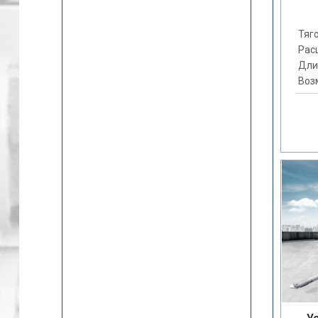
Тяго
Рас
Дли
Воз