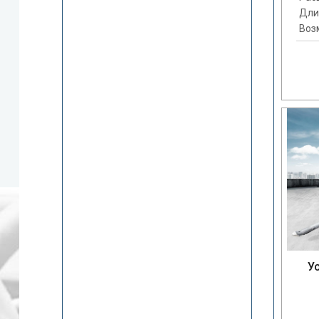
Дли
Воз
У