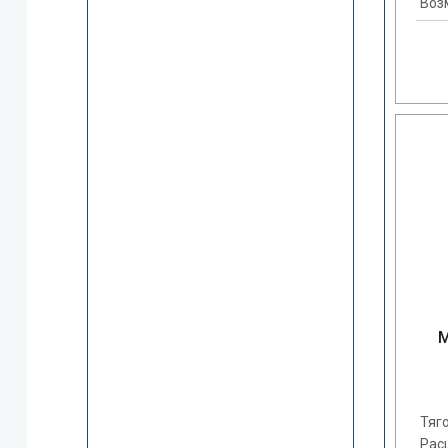
Воз
М
Тяго
Рас