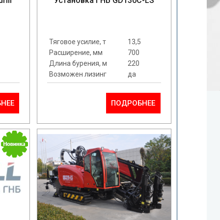
rill
Установка ГНБ GD130C-LS
Тяговое усилие, т
13,5
Расширение, мм
700
Длина бурения, м
220
Возможен лизинг
да
НЕЕ
ПОДРОБНЕЕ