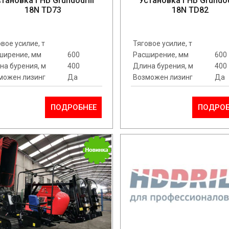
становка ГНБ Grundodrill
Установка ГНБ Grundod
18N TD73
18N TD82
вое усилие, т
Тяговое усилие, т
ширение, мм
600
Расширение, мм
600
на бурения, м
400
Длина бурения, м
400
можен лизинг
Да
Возможен лизинг
Да
ПОДРОБНЕЕ
ПОДРОБ