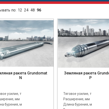
ывать по:
12
24
48
96
мляная ракета Grundomat
Земляная ракета Grund
N
P
вое усилие, т
Тяговое усилие, т
ширение, мм
Расширение, мм
на бурения, м
Длина бурения, м