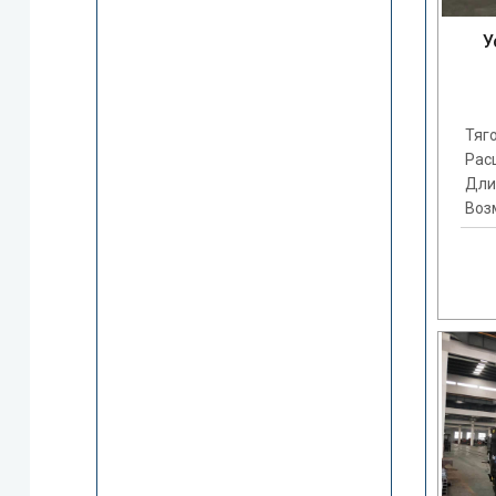
У
Тяго
Рас
Дли
Воз