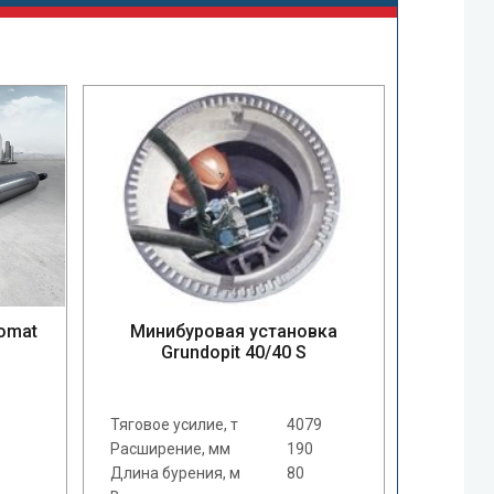
omat
Минибуровая установка
Grundopit 40/40 S
Тяговое усилие, т
4079
Расширение, мм
190
Длина бурения, м
80