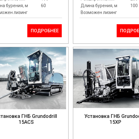
на бурения, м
60
Длина бурения, м
100
можен лизинг
Возможен лизинг
ПОДРОБНЕЕ
ПОДРОБ
становка ГНБ Grundodrill
Установка ГНБ Grundod
15ACS
15XP