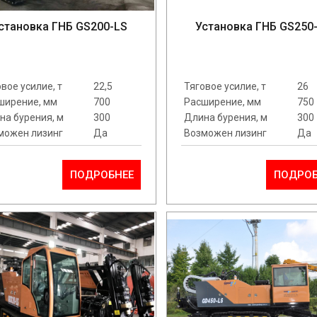
становка ГНБ GS200-LS
Установка ГНБ GS250
вое усилие, т
22,5
Тяговое усилие, т
26
ширение, мм
700
Расширение, мм
750
на бурения, м
300
Длина бурения, м
300
можен лизинг
Да
Возможен лизинг
Да
ПОДРОБНЕЕ
ПОДРОБ