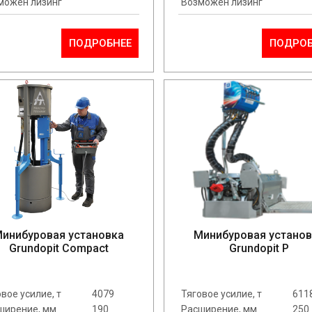
можен лизинг
Возможен лизинг
ПОДРОБНЕЕ
ПОДРОБ
инибуровая установка
Минибуровая устано
Grundopit Compact
Grundopit P
вое усилие, т
4079
Тяговое усилие, т
611
ширение, мм
190
Расширение, мм
250